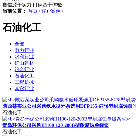
自信源于实力 口碑基于体验
当前位置：
首页
/
客户案例
/
石油化工
全部
电力行业
水利行业
矿山建材
冶金行业
石油化工
工程机械
其它行业
陕西某实业公司采购氨水循环泵选用DFP155-67*8型耐腐蚀
石油化工
青岛环保公司采购IH100-120-200B型耐腐蚀单级泵
石油化工