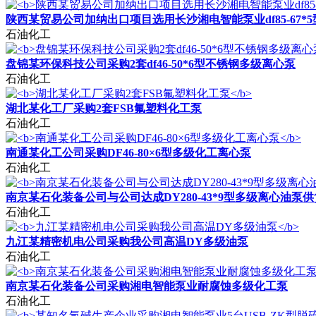
陕西某贸易公司加纳出口项目选用长沙湘电智能泵业df85-67*
石油化工
盘锦某环保科技公司采购2套df46-50*6型不锈钢多级离心泵
石油化工
湖北某化工厂采购2套FSB氟塑料化工泵
石油化工
南通某化工公司采购DF46-80×6型多级化工离心泵
石油化工
南京某石化装备公司与公司达成DY280-43*9型多级离心油泵
石油化工
九江某精密机电公司采购我公司高温DY多级油泵
石油化工
南京某石化装备公司采购湘电智能泵业耐腐蚀多级化工泵
石油化工