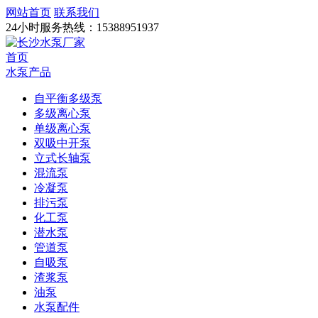
网站首页
联系我们
24小时服务热线：
15388951937
首页
水泵产品
自平衡多级泵
多级离心泵
单级离心泵
双吸中开泵
立式长轴泵
混流泵
冷凝泵
排污泵
化工泵
潜水泵
管道泵
自吸泵
渣浆泵
油泵
水泵配件