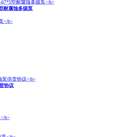
5型耐腐蚀多级泵
供货协议