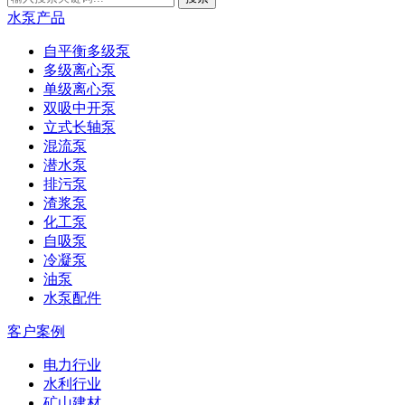
水泵产品
自平衡多级泵
多级离心泵
单级离心泵
双吸中开泵
立式长轴泵
混流泵
潜水泵
排污泵
渣浆泵
化工泵
自吸泵
冷凝泵
油泵
水泵配件
客户案例
电力行业
水利行业
矿山建材