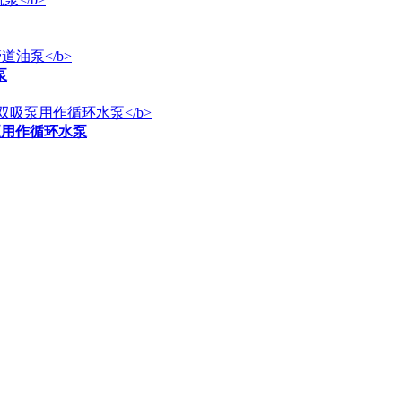
泵
泵用作循环水泵