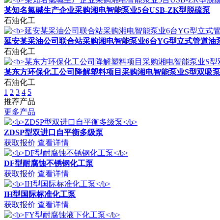
某知名氯碱生产企业采购湘电智能泵业5台USB-ZK型脱硫泵
石油化工
延安某采油公司联合站采购湘电智能泵业6台YG型立式管道油
石油化工
某东方环保化工公司降解塑料项目采购湘电智能泵业S型双吸
石油化工
1
2
3
4
5
推荐产品
更多产品
ZDSP型双进口自平衡多级泵
获取报价
查看详情
DF型耐腐蚀不锈钢化工泵
获取报价
查看详情
IH型国际标准化工泵
获取报价
查看详情