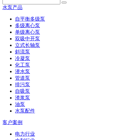
水泵产品
自平衡多级泵
多级离心泵
单级离心泵
双吸中开泵
立式长轴泵
斜流泵
冷凝泵
化工泵
潜水泵
管道泵
排污泵
自吸泵
渣浆泵
油泵
水泵配件
客户案例
电力行业