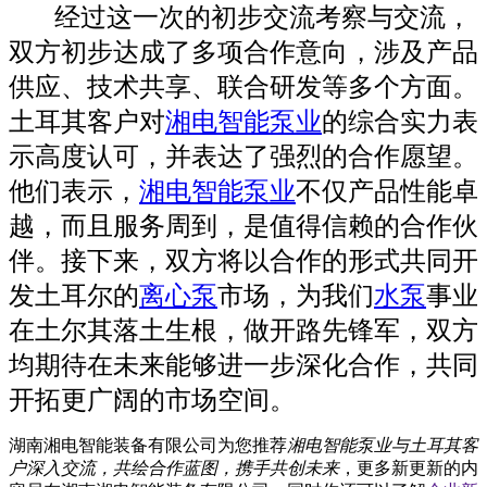
经过这一次的初步交流考察与交流，
双方初步达成了多项合作意向，涉及产品
供应、技术共享、联合研发等多个方面。
土耳其客户对
湘电智能泵业
的综合实力表
示高度认可，并表达了强烈的合作愿望。
他们表示，
湘电智能泵业
不仅产品性能卓
越，而且服务周到，是值得信赖的合作伙
伴。接下来，双方将以合作的形式共同开
发土耳尔的
离心泵
市场，为我们
水泵
事业
在土尔其落土生根，做开路先锋军，双方
均期待在未来能够进一步深化合作，共同
开拓更广阔的市场空间。
湖南湘电智能装备有限公司为您推荐
湘电智能泵业与土耳其客
户深入交流，共绘合作蓝图，携手共创未来
，更多新更新的内