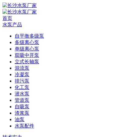
首页
水泵产品
自平衡多级泵
多级离心泵
单级离心泵
双吸中开泵
立式长轴泵
混流泵
冷凝泵
排污泵
化工泵
潜水泵
管道泵
自吸泵
渣浆泵
油泵
水泵配件