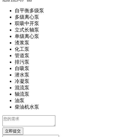
自平衡多级泵
多级离心泵
双吸中开泵
立式长轴泵
单级离心泵
渣浆泵
化工泵
管道泵
排污泵
自吸泵
潜水泵
冷凝泵
混流泵
轴流泵
油泵
柴油机水泵
立即提交