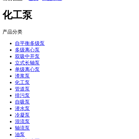
化工泵
产品分类
自平衡多级泵
多级离心泵
双吸中开泵
立式长轴泵
单级离心泵
渣浆泵
化工泵
管道泵
排污泵
自吸泵
潜水泵
冷凝泵
混流泵
轴流泵
油泵