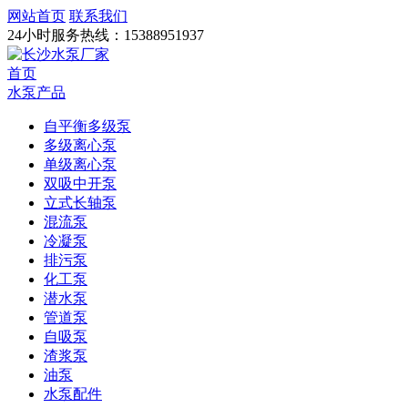
网站首页
联系我们
24小时服务热线：
15388951937
首页
水泵产品
自平衡多级泵
多级离心泵
单级离心泵
双吸中开泵
立式长轴泵
混流泵
冷凝泵
排污泵
化工泵
潜水泵
管道泵
自吸泵
渣浆泵
油泵
水泵配件