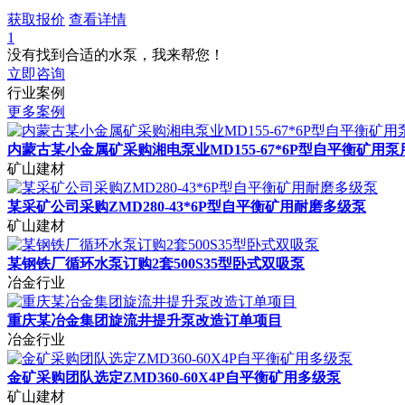
获取报价
查看详情
1
没有找到合适的水泵，我来帮您！
立即咨询
行业案例
更多案例
内蒙古某小金属矿采购湘电泵业MD155‑67*6P型自平衡矿用
矿山建材
某采矿公司采购ZMD280-43*6P型自平衡矿用耐磨多级泵
矿山建材
某钢铁厂循环水泵订购2套500S35型卧式双吸泵
冶金行业
重庆某冶金集团旋流井提升泵改造订单项目
冶金行业
金矿采购团队选定ZMD360-60X4P自平衡矿用多级泵
矿山建材