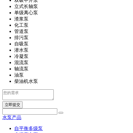
双吸中开泵
立式长轴泵
单级离心泵
渣浆泵
化工泵
管道泵
排污泵
自吸泵
潜水泵
冷凝泵
混流泵
轴流泵
油泵
柴油机水泵
立即提交
水泵产品
自平衡多级泵