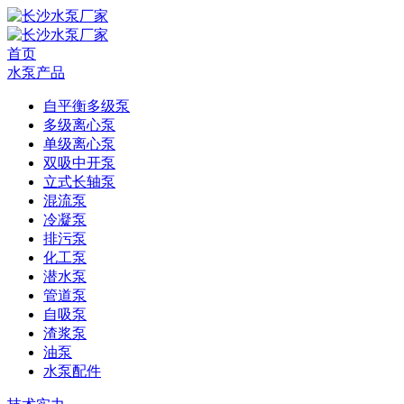
首页
水泵产品
自平衡多级泵
多级离心泵
单级离心泵
双吸中开泵
立式长轴泵
混流泵
冷凝泵
排污泵
化工泵
潜水泵
管道泵
自吸泵
渣浆泵
油泵
水泵配件