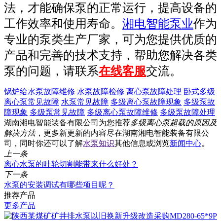
法，才能确保泵的正常运行，提高设备的
工作效率和使用寿命。
湘电智能泵业
作为
专业的泵类生产厂家，可为您提供优质的
产品和完善的技术支持，帮助您解决各类
泵的问题，请联系
在线客服
交流。
锅炉给水泵故障维修
水泵故障检修
离心泵故障处理
卧式多级
离心泵常见故障
水泵常见故障
多级离心泵故障现象
多级泵故
障现象
多级泵常见故障
多级离心泵故障维修
多级泵故障处理
湖南湘电智能装备有限公司为您推荐
多级离心泵超载的原因及
解决方法
，更多新更新的内容尽在湖南湘电智能装备有限公
司，同时你还可以了解
水泵知识
其他信息或浏览
新闻中心
。
上一条
离心水泵的叶轮切割能带来什么好处？
下一条
水泵的安装调试有哪些项目呢？
推荐产品
更多产品