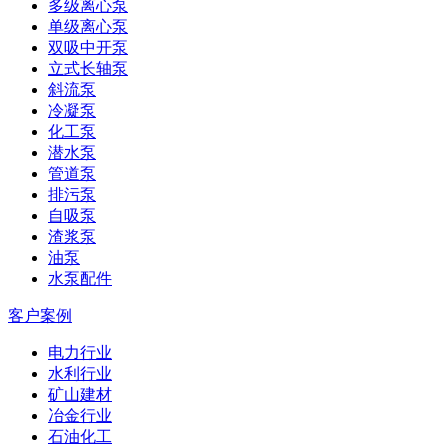
多级离心泵
单级离心泵
双吸中开泵
立式长轴泵
斜流泵
冷凝泵
化工泵
潜水泵
管道泵
排污泵
自吸泵
渣浆泵
油泵
水泵配件
客户案例
电力行业
水利行业
矿山建材
冶金行业
石油化工