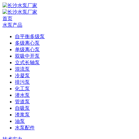
首页
水泵产品
自平衡多级泵
多级离心泵
单级离心泵
双吸中开泵
立式长轴泵
混流泵
冷凝泵
排污泵
化工泵
潜水泵
管道泵
自吸泵
渣浆泵
油泵
水泵配件