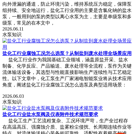
向外泄漏的通道，防止环境污染，维持系统压力稳定，保障泵
组持续、安全地运行，盐化工行业用的主要是含氯化钠的盐水
泵，一般用到的泵的类型以离心水泵为主，主要是单级泵和多
级泵，常见的在本文中，
2026.06.11
水泵知识
盐化工行业腐蚀工况怎么选泵？从制盐到废水处理全场景应用
盐化工行业作为我国基础工业领域，涵盖原盐开采、盐水
制备、化学反应、产品输送、废水处理等全流程，泵作为关键
流体输送设备，其选型与性能直接影响生产连续性与工艺稳定
性。以下文章中，化工泵生产厂家湘电智能泵业将从技术应用
角度，阐述盐化工行业腐蚀工况怎么选泵及典型适用场景：
2026.06.03
水泵知识
盐化工行业盐水泵阀及仪表附件技术规范要求
盐化工生产工艺流程复杂、工况环境严苛，生产全过程存
在高温高压、强腐蚀介质、盐雾粉尘侵扰、长周期连续作业等
特点，对流体输送核心装备的可靠性、适配性有着极高标准。