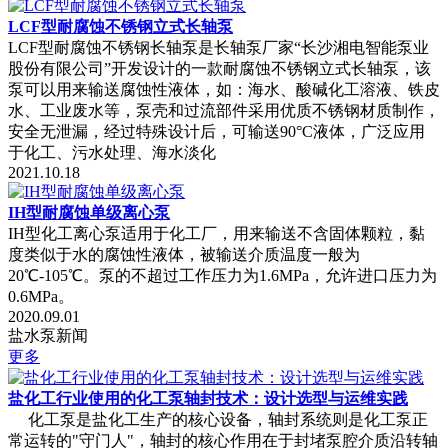
LCF型耐腐蚀不锈钢立式长轴泵
LCF型耐腐蚀不锈钢长轴泵是长轴泵厂家“长沙湘电智能泵业
股份有限公司”开发设计的一款耐腐蚀不锈钢立式长轴泵，该
泵可以用来输送腐蚀性液体，如：海水、酸碱化工溶液、铁皮
水、工业废水等，泵壳和过流部件采用优质不锈钢材质制作，
安全无泄漏，经过特殊设计后，可输送90°C液体，广泛应用
于化工、污水处理、海水淡化
2021.10.18
IH型耐腐蚀单级离心泵
IH型化工离心泵适用于化工厂，用来输送不含固体颗粒，黏
度类似于水的腐蚀性液体，被输送介质温度一般为
20℃-105℃。泵的不超过工作压力为1.6MPa，允许进口压力为
0.6MPa。
2020.09.01
盐水泵新闻
更多
盐化工行业使用的化工泵轴封技术：设计选型与运维实践
化工泵是盐化工生产的核心设备，轴封系统则是化工泵正
常运转的"守门人"，轴封的核心作用在于封堵泵腔介质沿转轴