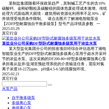
某制盐集团随着环保政策趋严，其制碱工艺产生的含10%
碳酸钙、金刚砂颗粒及碳酸镁的固体危废处理成本激增。传统
处理方式面临两大困境：建筑用砖资源化利用率不足30%，矿
井填埋受地质条件限制。 请点击图片了解湘电智能泵业
【ZDFP型耐腐蚀自平衡多级泵】型号产品详情及参数 一
2025.03.29
其它行业
某盐业分公司采购DF型卧式耐腐蚀多级泵用于浓盐水泵
某大型盐化集团分公司的技改项目经综合评估选用了湘电
智能泵业生产的DFP型卧式耐腐蚀多级离心泵用于卤水开采环
节的浓盐水泵。这次采购的DF200-80×8P型多级耐腐蚀离心泵
承担着从盐井/盐湖至预处理系统的介质输送任务，需应对氯
离子浓度18-22万ppm、pH值4.5-6.5的强腐蚀环境。
2025.02.21
其它行业
水泵产品
自平衡多级泵
多级离心泵
单级离心泵