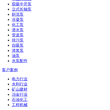
双吸中开泵
立式长轴泵
斜流泵
冷凝泵
化工泵
潜水泵
管道泵
排污泵
自吸泵
渣浆泵
油泵
水泵配件
客户案例
电力行业
水利行业
矿山建材
冶金行业
石油化工
工程机械