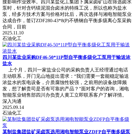
接影响作业效率。四川某盐化工集团下属采卤矿山在筛选卤水
泵时，针对含钙镁泥混合卤水的特殊工况，所以也称为盐水
泵，经多方技术方案与价格对比后，再次选择与湘电智能泵业
达成合作，签订ZDF280-43*8(P)不锈钢自平衡多级离心泵采购
合同，目前
2025.11.10
石油化工
四川某盐业采购DF46-50*11P型自平衡多级化工泵用于输送浓
盐水
上个月，四川一家盐业公司的采购负责人王经理通过电话
主动联系，开门见山地提出需求：“我们需要一套能稳定输送
浓盐水的泵电设备，介质腐蚀性较强，之前用的设备故障频
发，想了解贵司是否有可靠的产品？”面对客户的咨询，湘电
智能泵业销售部四川办负责人黄工立即联系客户了解详情。
深入沟通
2025.09.14
石油化工
某制盐集团盐矿采卤泵选用湘电智能泵业ZDFP自平衡多级泵