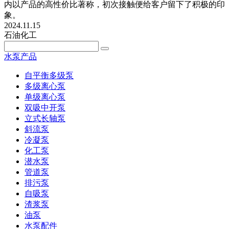
内以产品的高性价比著称，初次接触便给客户留下了积极的印
象。
2024.11.15
石油化工
水泵产品
自平衡多级泵
多级离心泵
单级离心泵
双吸中开泵
立式长轴泵
斜流泵
冷凝泵
化工泵
潜水泵
管道泵
排污泵
自吸泵
渣浆泵
油泵
水泵配件