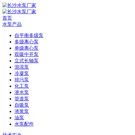
首页
水泵产品
自平衡多级泵
多级离心泵
单级离心泵
双吸中开泵
立式长轴泵
混流泵
冷凝泵
排污泵
化工泵
潜水泵
管道泵
自吸泵
渣浆泵
油泵
水泵配件