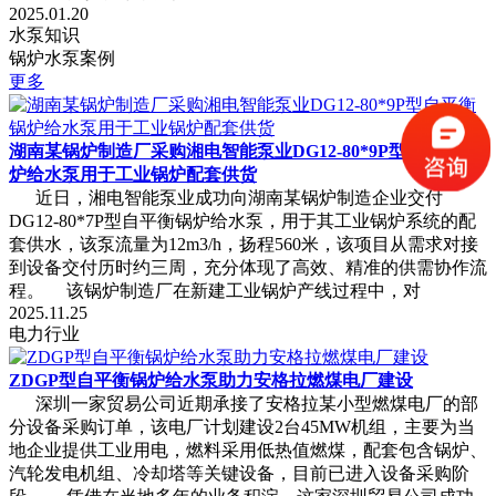
2025.01.20
水泵知识
锅炉水泵案例
更多
湖南某锅炉制造厂采购湘电智能泵业DG12-80*9P型自平衡锅
炉给水泵用于工业锅炉配套供货
近日，湘电智能泵业成功向湖南某锅炉制造企业交付
DG12-80*7P型自平衡锅炉给水泵，用于其工业锅炉系统的配
套供水，该泵流量为12m3/h，扬程560米，该项目从需求对接
到设备交付历时约三周，充分体现了高效、精准的供需协作流
程。 该锅炉制造厂在新建工业锅炉产线过程中，对
2025.11.25
电力行业
ZDGP型自平衡锅炉给水泵助力安格拉燃煤电厂建设
深圳一家贸易公司近期承接了安格拉某小型燃煤电厂的部
分设备采购订单，该电厂计划建设2台45MW机组，主要为当
地企业提供工业用电，燃料采用低热值燃煤，配套包含锅炉、
汽轮发电机组、冷却塔等关键设备，目前已进入设备采购阶