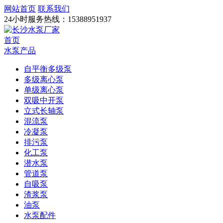
网站首页
联系我们
24小时服务热线：
15388951937
首页
水泵产品
自平衡多级泵
多级离心泵
单级离心泵
双吸中开泵
立式长轴泵
混流泵
冷凝泵
排污泵
化工泵
潜水泵
管道泵
自吸泵
渣浆泵
油泵
水泵配件