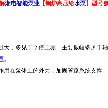
解
湘电智能泵业
【锅炉高压给
水泵
】型号
过大，多见于 2 倍工频，主要振幅多见于
泵
。
作用在泵体上的外力；加固管路系统支撑。