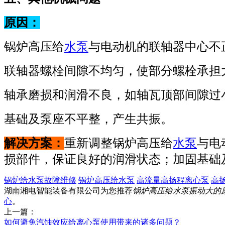
原因：
锅炉高压给
水泵
与电动机的联轴器中心不
联轴器螺栓间隙不均匀，使部分螺栓承担
轴承磨损和润滑不良，如轴瓦顶部间隙过
基础及泵座不平整，产生共振。
解决方案：
重新调整锅炉高压给
水泵
与电
损部件，保证良好的润滑状态；加固基础
锅炉给水泵故障维修
锅炉高压给水泵
高流量高扬程离心泵
高
湖南湘电智能装备有限公司为您推荐
锅炉高压给水泵振动大的
心
。
上一篇：
如何避免汽蚀效应给离心泵使用带来的诸多问题？