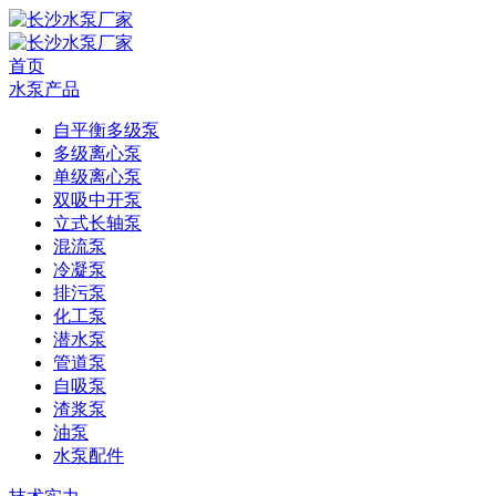
首页
水泵产品
自平衡多级泵
多级离心泵
单级离心泵
双吸中开泵
立式长轴泵
混流泵
冷凝泵
排污泵
化工泵
潜水泵
管道泵
自吸泵
渣浆泵
油泵
水泵配件