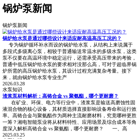
锅炉泵新闻
锅炉泵新闻
锅炉给水泵是通过哪些设计来适应耐高温高压工况的？
专为锅炉循环补水而设的锅炉给水泵，从结构上来说属于
多段式多级离心泵，相较于普通输送常温水的多级水泵，这类
泵不仅要在高温环境中稳定运行，还需承受高压带来的考验，
普通中低压锅炉给水泵的要求相对没那么高，可对于超临界锅
炉所需的高压锅炉给水泵，其设计过程充满复杂考量。接下
来，就由锅炉给水泵专业生产
2026.03.28
水泵知识
渣浆泵材料解析：高铬合金 vs 聚氨酯，哪个更耐磨？
在矿业、环保、电力等行业中，渣浆泵是输送高磨蚀性固
液混合物的核心设备，其材质选择直接影响设备寿命和运行效
率。高铬合金与聚氨酯作为两种主流耐磨材料，究竟哪种更胜
一筹？湘电智能泵业将从材料特性、应用场景及综合成本等角
度深入解析高铬合金 vs 聚氨酯，哪个更耐磨？ 一、高
2025.03.25