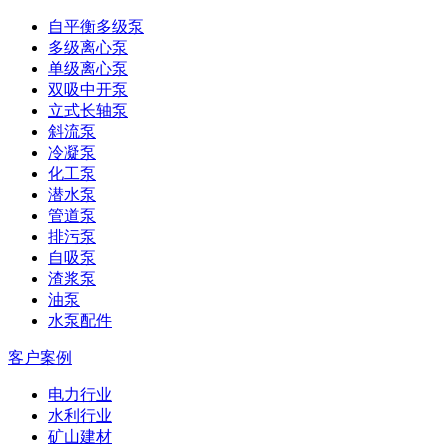
自平衡多级泵
多级离心泵
单级离心泵
双吸中开泵
立式长轴泵
斜流泵
冷凝泵
化工泵
潜水泵
管道泵
排污泵
自吸泵
渣浆泵
油泵
水泵配件
客户案例
电力行业
水利行业
矿山建材