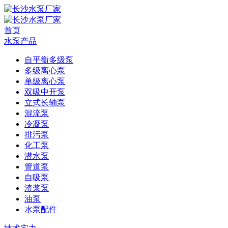
首页
水泵产品
自平衡多级泵
多级离心泵
单级离心泵
双吸中开泵
立式长轴泵
混流泵
冷凝泵
排污泵
化工泵
潜水泵
管道泵
自吸泵
渣浆泵
油泵
水泵配件