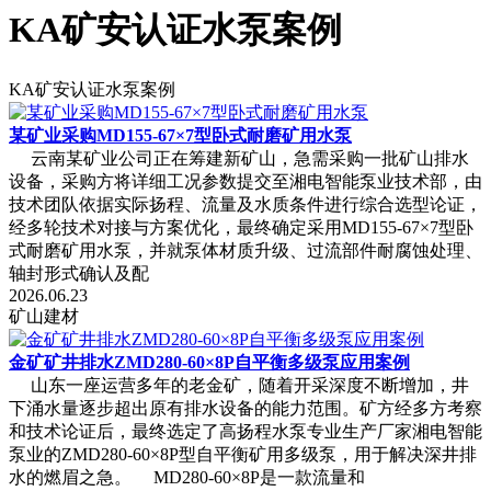
KA矿安认证水泵案例
KA矿安认证水泵案例
某矿业采购MD155-67×7型卧式耐磨矿用水泵
云南某矿业公司正在筹建新矿山，急需采购一批矿山排水
设备，采购方将详细工况参数提交至湘电智能泵业技术部，由
技术团队依据实际扬程、流量及水质条件进行综合选型论证，
经多轮技术对接与方案优化，最终确定采用MD155-67×7型卧
式耐磨矿用水泵，并就泵体材质升级、过流部件耐腐蚀处理、
轴封形式确认及配
2026.06.23
矿山建材
金矿矿井排水ZMD280-60×8P自平衡多级泵应用案例
山东一座运营多年的老金矿，随着开采深度不断增加，井
下涌水量逐步超出原有排水设备的能力范围。矿方经多方考察
和技术论证后，最终选定了高扬程水泵专业生产厂家湘电智能
泵业的ZMD280-60×8P型自平衡矿用多级泵，用于解决深井排
水的燃眉之急。 MD280-60×8P是一款流量和