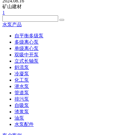
2024.08.16
矿山建材
1
水泵产品
自平衡多级泵
多级离心泵
单级离心泵
双吸中开泵
立式长轴泵
斜流泵
冷凝泵
化工泵
潜水泵
管道泵
排污泵
自吸泵
渣浆泵
油泵
水泵配件