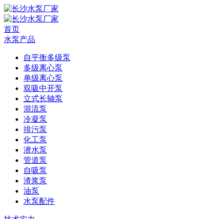
首页
水泵产品
自平衡多级泵
多级离心泵
单级离心泵
双吸中开泵
立式长轴泵
混流泵
冷凝泵
排污泵
化工泵
潜水泵
管道泵
自吸泵
渣浆泵
油泵
水泵配件