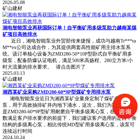
2026.05.08
矿山建材
湘电智能泵业再获国际订单！自平衡矿用多级泵助力越南某煤
矿项目高效排水
近日，湘电智能泵业外贸部传来捷报，成功与越南Tr***ra
M**ex公司达成合作，为其提供两套高性能矿用主排水泵系
统。该订单核心设备为ZMD280-50*10P型卧式自平衡矿用多
级泵，配备防爆认证电机，满足500米高扬程、280立方米/小
时大流量的排水要求。 请点击图片了
2025.03.13
矿山建材
湘西某矿业采购ZMD280-60*9P型煤矿专用排水泵
湘电智能泵业近日为湘西某矿业量身定制了煤矿专用排水
泵，用于高效抽排矿井内地下涌水，这次，我们为客户提供的
是ZMD280-60*9P型矿用耐磨自平衡多级离心泵，在流量和参
数满足客户排水要求的前提下，我们建议客户选用的是自平衡
结构的多级离心泵，相比传统MD型矿用多级离心泵，该泵可
连续运行时间
2024.10.24