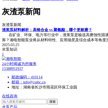
灰渣泵新闻
灰渣泵新闻
渣浆泵材料解析：高铬合金 vs 聚氨酯，哪个更耐磨？
在矿业、环保、电力等行业中，渣浆泵是输送高磨蚀性固液
筹？湘电智能泵业将从材料特性、应用场景及综合成本等角度深
2025.03.25
水泵知识
1
24小时竭诚为您服务
15388951937
邮政编码：
410114
邮箱：
info@cssbc.cn
地址：
湖南省长沙市雨花区环保工业园
在线咨询
搜索
水泵产品