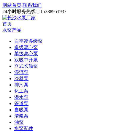
网站首页
联系我们
24小时服务热线：
15388951937
首页
水泵产品
自平衡多级泵
多级离心泵
单级离心泵
双吸中开泵
立式长轴泵
混流泵
冷凝泵
排污泵
化工泵
潜水泵
管道泵
自吸泵
渣浆泵
油泵
水泵配件