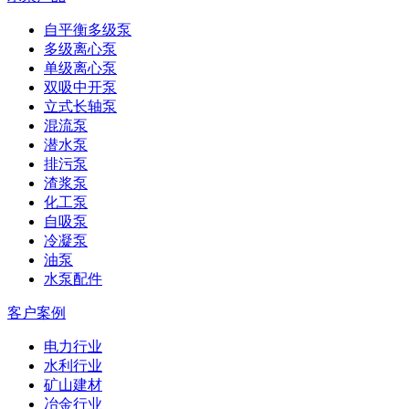
自平衡多级泵
多级离心泵
单级离心泵
双吸中开泵
立式长轴泵
混流泵
潜水泵
排污泵
渣浆泵
化工泵
自吸泵
冷凝泵
油泵
水泵配件
客户案例
电力行业
水利行业
矿山建材
冶金行业