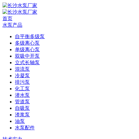
首页
水泵产品
自平衡多级泵
多级离心泵
单级离心泵
双吸中开泵
立式长轴泵
混流泵
冷凝泵
排污泵
化工泵
潜水泵
管道泵
自吸泵
渣浆泵
油泵
水泵配件