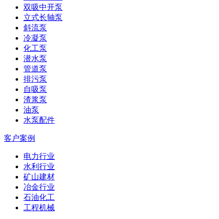
双吸中开泵
立式长轴泵
斜流泵
冷凝泵
化工泵
潜水泵
管道泵
排污泵
自吸泵
渣浆泵
油泵
水泵配件
客户案例
电力行业
水利行业
矿山建材
冶金行业
石油化工
工程机械