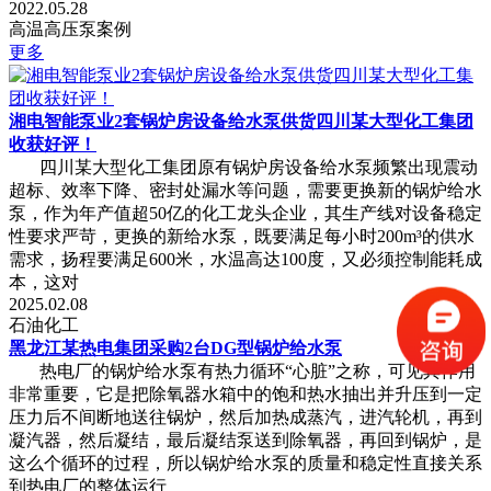
2022.05.28
高温高压泵案例
更多
湘电智能泵业2套锅炉房设备给水泵供货四川某大型化工集团
收获好评！
四川某大型化工集团原有锅炉房设备给水泵频繁出现震动
超标、效率下降、密封处漏水等问题，需要更换新的锅炉给水
泵，作为年产值超50亿的化工龙头企业，其生产线对设备稳定
性要求严苛，更换的新给水泵，既要满足每小时200m³的供水
需求，扬程要满足600米，水温高达100度，又必须控制能耗成
本，这对
2025.02.08
石油化工
黑龙江某热电集团采购2台DG型锅炉给水泵
热电厂的锅炉给水泵有热力循环“心脏”之称，可见其作用
非常重要，它是把除氧器水箱中的饱和热水抽出并升压到一定
压力后不间断地送往锅炉，然后加热成蒸汽，进汽轮机，再到
凝汽器，然后凝结，最后凝结泵送到除氧器，再回到锅炉，是
这么个循环的过程，所以锅炉给水泵的质量和稳定性直接关系
到热电厂的整体运行