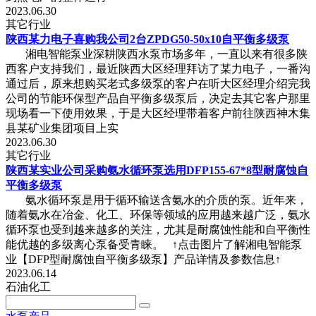
2023.06.30
其它行业
陕西某力电子喜购我公司2台ZPDG50-50x10自平衡多级泵
湘电智能泵业深耕陕西水泵市场多年，一直以来有很多陕
西客户支持我们，最近陕西大区经理拜访了某力电子，一番沟
通过后，原来想购买老式多级泵的客户在听大区经理介绍完我
公司的节能环保型产品自平衡多级泵后，决定去其它客户那里
现场看一下使用效果，于是大区经理带着客户前往陕西神木集
县某矿业集团项目上实
2023.06.30
其它行业
陕西某实业公司采购氨水循环泵选用DFP155-67*8型耐腐蚀自
平衡多级泵
氨水循环泵是用于循环输送含氨水的介质的泵。近年来，
随着氨水在冶金、化工、环保等领域的应用越来越广泛，氨水
循环泵也受到越来越多的关注，尤其是耐腐蚀性能和自平衡性
能优越的多级离心泵备受青睐。 ↑点击图片了解湘电智能泵
业【DFP型耐腐蚀自平衡多级泵】产品详情及参数信息↑
2023.06.14
石油化工