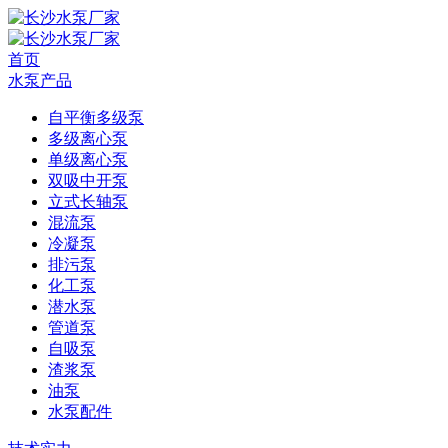
首页
水泵产品
自平衡多级泵
多级离心泵
单级离心泵
双吸中开泵
立式长轴泵
混流泵
冷凝泵
排污泵
化工泵
潜水泵
管道泵
自吸泵
渣浆泵
油泵
水泵配件