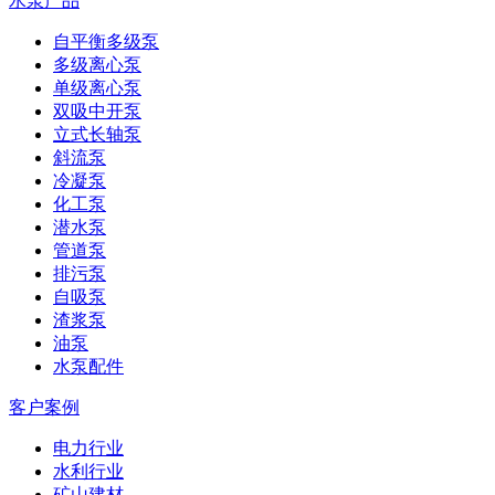
水泵产品
自平衡多级泵
多级离心泵
单级离心泵
双吸中开泵
立式长轴泵
斜流泵
冷凝泵
化工泵
潜水泵
管道泵
排污泵
自吸泵
渣浆泵
油泵
水泵配件
客户案例
电力行业
水利行业
矿山建材